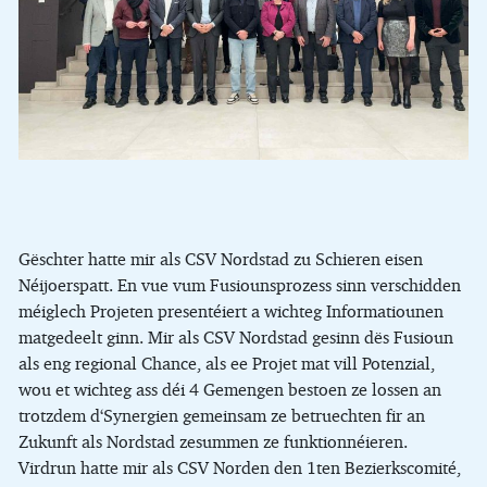
Gëschter hatte mir als CSV Nordstad zu Schieren eisen
Néijoerspatt. En vue vum Fusiounsprozess sinn verschidden
méiglech Projeten presentéiert a wichteg Informatiounen
matgedeelt ginn. Mir als CSV Nordstad gesinn dës Fusioun
als eng regional Chance, als ee Projet mat vill Potenzial,
wou et wichteg ass déi 4 Gemengen bestoen ze lossen an
trotzdem d‘Synergien gemeinsam ze betruechten fir an
Zukunft als Nordstad zesummen ze funktionnéieren.
Virdrun hatte mir als CSV Norden den 1ten Bezierkscomité,