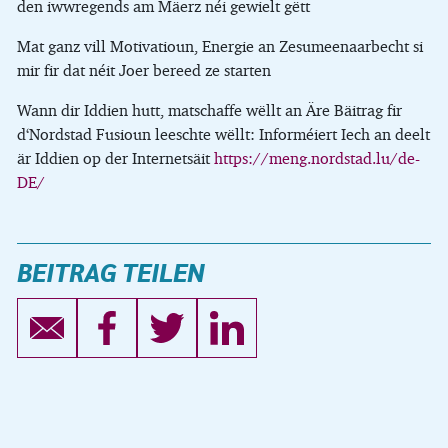
den iwwregends am Mäerz néi gewielt gëtt
Mat ganz vill Motivatioun, Energie an Zesumeenaarbecht si
mir fir dat néit Joer bereed ze starten
Wann dir Iddien hutt, matschaffe wëllt an Äre Bäitrag fir
d‘Nordstad Fusioun leeschte wëllt: Informéiert Iech an deelt
är Iddien op der Internetsäit
https://meng.nordstad.lu/de-
DE/
BEITRAG TEILEN