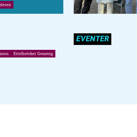
rlesen
EVENTER
Union
Ettelbrécker Gemeng