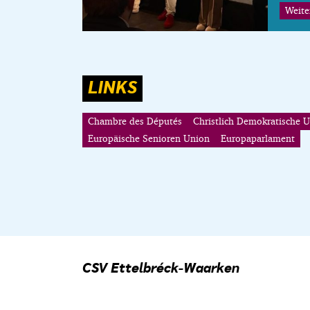
Weite
LINKS
Chambre des Députés
Christlich Demokratische 
Europäische Senioren Union
Europaparlament
CSV Ettelbréck-Waarken