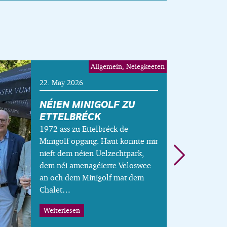
Allgemein, Neiegkeeten
22. May 2026
NÉIEN MINIGOLF ZU
ETTELBRÉCK
1972 ass zu Ettelbréck de
Minigolf opgang. Haut konnte mir
nieft dem néien Uelzechtpark,
dem néi amenagéierte Veloswee
an och dem Minigolf mat dem
Chalet…
Weiterlesen