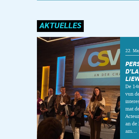
AKTUELLES
22. Ma
PER
D’L
LIE
De 14t
vun d
inter
mat d
Acteur
an de
am…