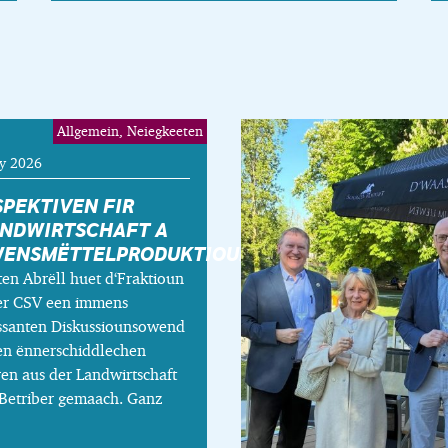
Allgemein, Neiegkeeten
y 2026
SPEKTIVEN FIR
ANDWIRTSCHAFT A
WENSMËTTELPRODUKTIOUN
en Abrëll huet d‘Fraktioun
er CSV een immens
essanten Diskussiounsowend
en ënnerschiddlechen
en aus der Landwirtschaft
 Betriber gemaach. Ganz