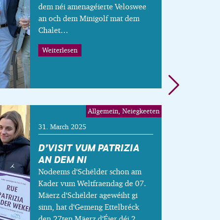
dem néi amenagéierte Veloswee
an och dem Minigolf mat dem
Chalet…
Weiterlesen
Allgemein, Neiegkeeten
31. March 2025
D’VISIT VUM PATRIZIA
AN DEM NI
Nodeems d‘Schëlder schon am
Kader vum Weltfraendag de 07.
Mäerz d‘Schëlder agewéiht gi
sinn, hat d‘Gemeng Ettelbréck
den 27ten Mäerz d‘Éier déi 2