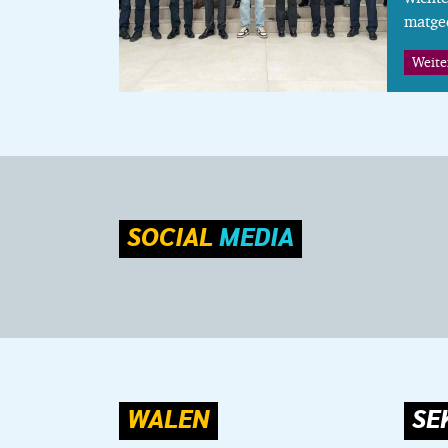
matge
Weite
SOCIAL
MEDIA
WA
LEN
SE