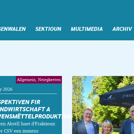
GENWALEN
SEKTIOUN
MULTIMEDIA
ARCHIV
Allgemein, Neiegkeeten
y 2026
SPEKTIVEN FIR
ANDWIRTSCHAFT A
WENSMËTTELPRODUKTIOUN
en Abrëll huet d‘Fraktioun
er CSV een immens