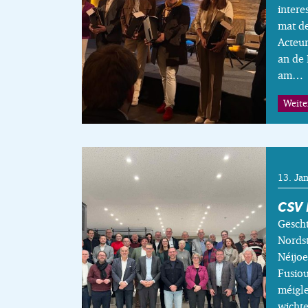
inter
mat d
Acteur
an de
am…
Weite
13. Ja
CSV 
Gëscht
Nordst
Néijoe
Fusiou
méigle
wicht