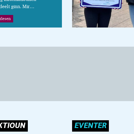
deelt ginn. Mir…
rlesen
KTIOUN
EVENTER