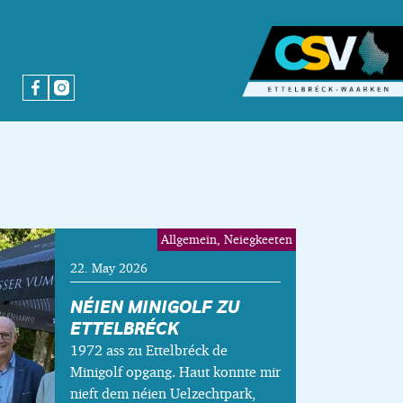
Allgemein, Neiegkeeten
22. May 2026
NÉIEN MINIGOLF ZU
ETTELBRÉCK
1972 ass zu Ettelbréck de
Minigolf opgang. Haut konnte mir
nieft dem néien Uelzechtpark,