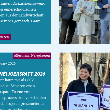
essanten Diskussiounsowend
en ënnerschiddlechen
en aus der Landwirtschaft
 Betriber gemaach. Ganz
rlesen
Allgemein, Neiegkeeten
nuary 2026
NÉIJOERSPATT 2026
er hatte mir als CSV
ad zu Schieren eisen
rspatt. En vue vum
nsprozess sinn verschidden
ch Projeten presentéiert a
eg Informatiounen