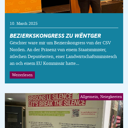
10. March 2025
BEZIERKSKONGRESS ZU WËNTGER
Gëschter ware mir um Bezierskongress vun der CSV
Norden. An der Präsenz vun eisem Staatsminister,
ätlechen Deputéierten, eiser Landwirtschaftsministesch
an och eisem EU Kommissär hatte...
Weiterlesen
Allgemein, Neiegkeeten