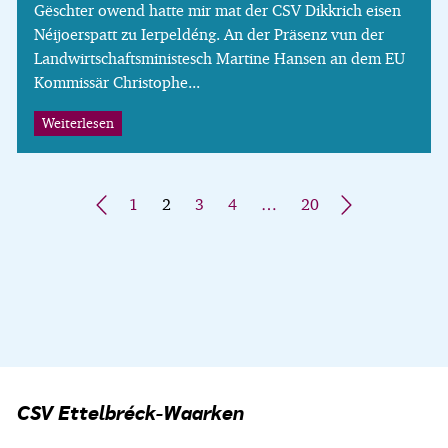
Gëschter owend hatte mir mat der CSV Dikkrich eisen
Néijoerspatt zu Ierpeldéng. An der Präsenz vun der
Landwirtschaftsministesch Martine Hansen an dem EU
Kommissär Christophe...
Weiterlesen
«
1
2
3
4
…
20
»
CSV Ettelbréck-Waarken