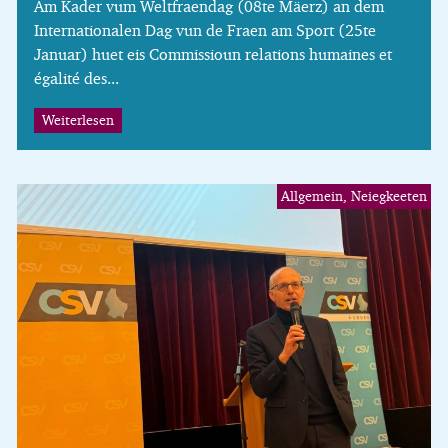
Am Kader vum Weltfraendag (08te Mäerz) an dem
Internationalen Dag vun de Fraen am Sport (25te
Januar) huet eis Commissioun relations humaines et
égalité des...
Weiterlesen
Allgemein, Neiegkeeten