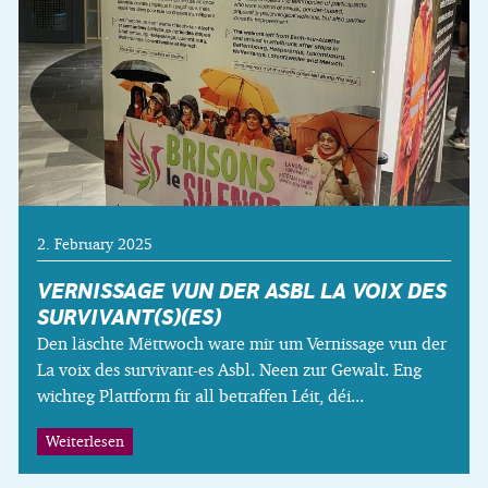
2. February 2025
VERNISSAGE VUN DER ASBL LA VOIX DES
SURVIVANT(S)(ES)
Den läschte Mëttwoch ware mir um Vernissage vun der
La voix des survivant-es Asbl. Neen zur Gewalt. Eng
wichteg Plattform fir all betraffen Léit, déi...
Weiterlesen