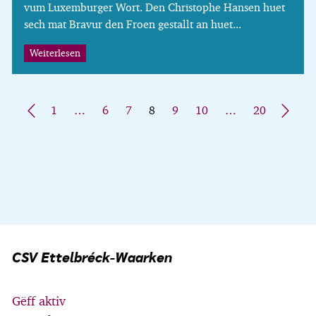
vum Luxemburger Wort. Den Christophe Hansen huet
sech mat Bravur den Froen gestallt an huet...
Weiterlesen
«
1
…
6
7
8
9
10
…
20
»
CSV Ettelbréck-Waarken
Gëff aktiv