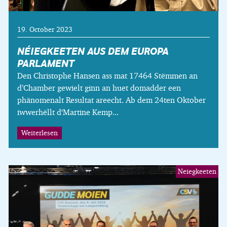
19. October 2023
NÉIEGKEETEN AUS DEM EUROPA
PARLAMENT
Den Christophe Hansen ass mat 17464 Stëmmen an
d’Chamber gewielt ginn an huet domadder een
phänomenalt Resultat areecht. Ab dem 24ten Oktober
iwwerhëllt d‘Martine Kemp...
Weiterlesen
Neiegkeeten