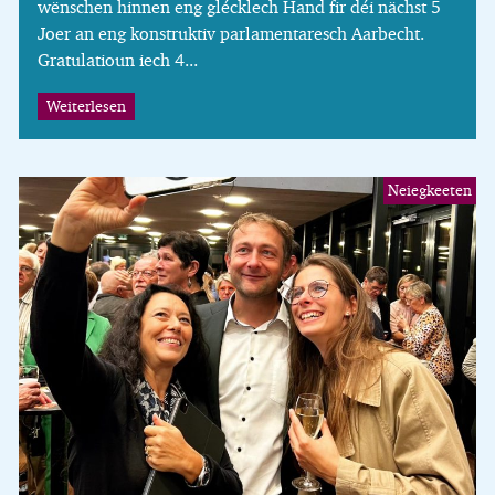
wënschen hinnen eng glécklech Hand fir déi nächst 5
Joer an eng konstruktiv parlamentaresch Aarbecht.
Gratulatioun iech 4...
Weiterlesen
Neiegkeeten